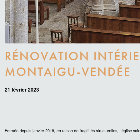
RÉNOVATION INTÉRIEU
MONTAIGU-VENDÉE
Date
21 février 2023
de
publication
Paragraphes
Fermée depuis janvier 2018, en raison de fragilités structurelles, l’église s