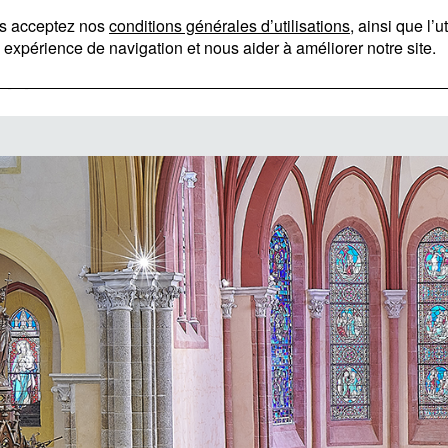
MENU ATELIERS DE LA CHAPELLE
PRÉSENTATION
NOS MÉTIERS
RÉFÉRENCES
A
ous acceptez nos
conditions générales d’utilisations
, ainsi que l’
 expérience de navigation et nous aider à améliorer notre site.
INSTAGRAM
PINTEREST