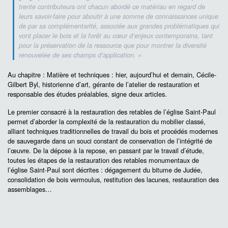
trente contributeurs ont chacun abordé ce matériau en regard de
leurs savoir-faire pour aboutir à une somme de connaissances unique
de par sa complémentarité, associée aux grandes problématiques qui
vont placer le bois et la forêt au cœur d’enjeux contemporains, tant
pour la préservation de la ressource que pour montrer la diversité
renouvelée de ses champs d’application. »
Au chapitre :
Matière et techniques : hier, aujourd’hui et demain
, Cécile-
Gilbert Byl, historienne d’art, gérante de l’atelier de restauration et
responsable des études préalables, signe deux articles
.
Le premier consacré à la restauration des retables de l’église Saint-Paul
permet d’aborder la complexité de la restauration du mobilier classé,
alliant techniques traditionnelles de travail du bois et procédés modernes
de sauvegarde dans un souci constant de conservation de l’intégrité de
l’œuvre. De la dépose à la repose, en passant par le travail d’étude,
toutes les étapes de la restauration des retables monumentaux de
l’église Saint-Paul sont décrites : dégagement du bitume de Judée,
consolidation de bois vermoulus, restitution des lacunes, restauration des
assemblages…