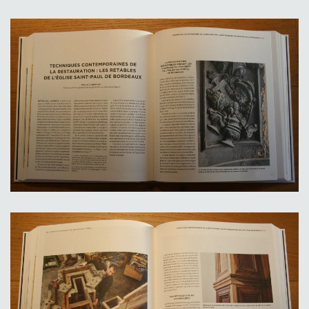
Savoir_&_faire_le_bois-Actes-Sud-
Restauration des retables de Bordeaux
1
Savoir_&_faire_le_bois-Actes_sud-
Restauration des retables de Bordeaux
2