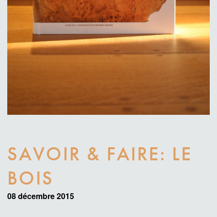
SAVOIR & FAIRE: LE
BOIS
Date
08 décembre 2015
de