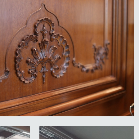
La Poste du Louvre-fabrication des
boiseries en acajou de la brasserie-
détail©Ch.Canevet