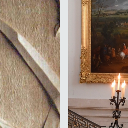
Musée-de-la-chasse-Fondati
fabrication-de-cadres-sculptés
François Poche