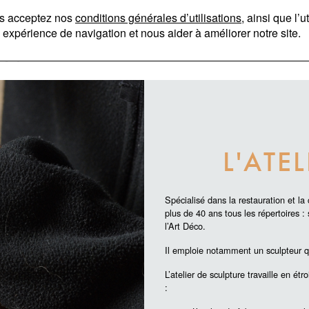
MENU ATELIERS DE LA CHAPELLE
PRÉSENTATION
NOS MÉTIERS
RÉFÉRENCES
A
ous acceptez nos
conditions générales d’utilisations
, ainsi que l’
 expérience de navigation et nous aider à améliorer notre site.
INSTAGRAM
PINTEREST
L'ATE
Spécialisé dans la restauration et l
plus de 40 ans tous les répertoires :
l’Art Déco.
Il emploie notamment un sculpteur qu
L’atelier de sculpture travaille en ét
: