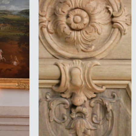
on-Sommer-
Paris - chantier privée - panneau de
 ©
boiserie sculpté