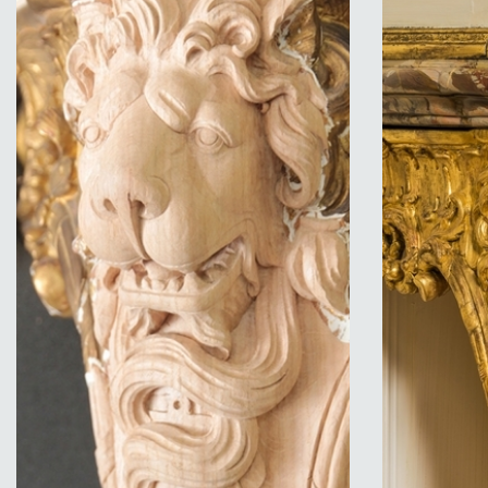
BNF Salon Louis XV-restitution sur une
BNF Salon 
console sculptée©AteliersdelaChapelle
console sc
final©Atel