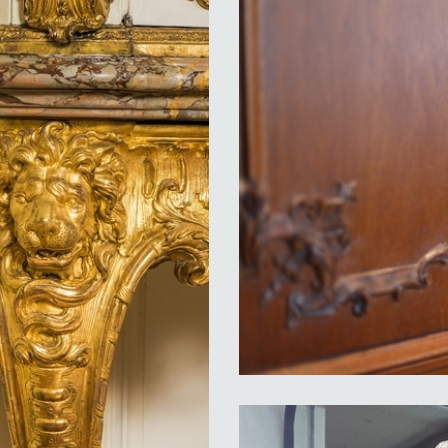
Louis XV-restitution sur une
ulptée état
iersdelaChapelle