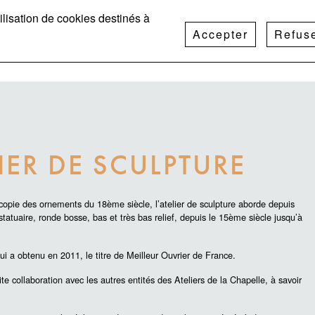
CTUALITÉS
RECRUTEMENT
CONTACT
utilisation de cookies destinés à
Accepter
Refus
LIER DE SCULPTURE
a copie des ornements du 18ème siècle, l’atelier de sculpture aborde depuis
 statuaire, ronde bosse, bas et très bas relief, depuis le 15ème siècle jusqu’à
i a obtenu en 2011, le titre de Meilleur Ouvrier de France.
roite collaboration avec les autres entités des Ateliers de la Chapelle, à savoir