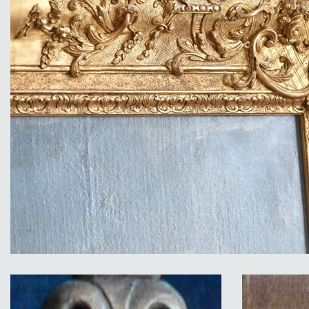
Musée-de-la-chasse-Fondation-Sommer
fabrication-de-cadres-sculptés-et-dorés©
François Poche