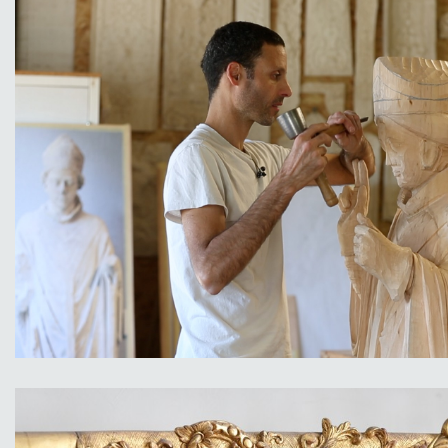
https://www.sudouest.fr/2019/06/14/vid
bordeaux-le-nouveau-visage-de-saint-
seurin-a-la-basilique-6210041-2780.php
Travaux réalisés par Matthieu Testard,
sculpteur sous la direction de Pierre
Gilbert