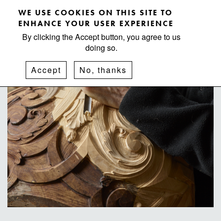
WE USE COOKIES ON THIS SITE TO
ENHANCE YOUR USER EXPERIENCE
By clicking the Accept button, you agree to us
doing so.
Accept
No, thanks